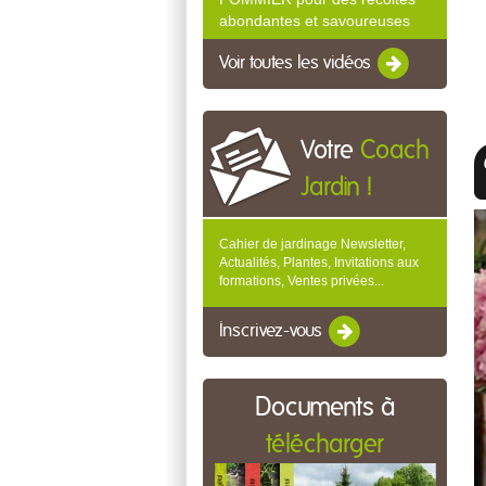
abondantes et savoureuses
Voir toutes les vidéos
Votre
Coach
Jardin !
Cahier de jardinage Newsletter,
Actualités, Plantes, Invitations aux
formations, Ventes privées...
Inscrivez-vous
Documents à
télécharger