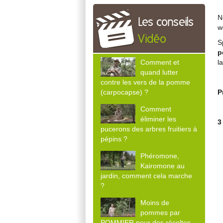
N
Les conseils
w
Vidéo
S
p
l
Comment et
quand lutter
contre les vers de la pomme
P
(carpocapse) ?
Comment
éliminer les
3
pucerons des arbres fruitiers à
pépins ?
Phéromone,
Kairomone au
jardin, comment cela marche
?
Moins de
3
pommes par
POMMIER pour des récoltes