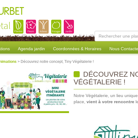
URBET
tal
tions
Agenda jardin
Coordonnées & Horaires
Nous Contacte
nimations
> Découvrez notre concept, Tiny Végétalerie !
DÉCOUVREZ NO
VÉGÉTALERIE !
Notre Végétalerie, un lieu uniqu
place,
vient à votre rencontre
l