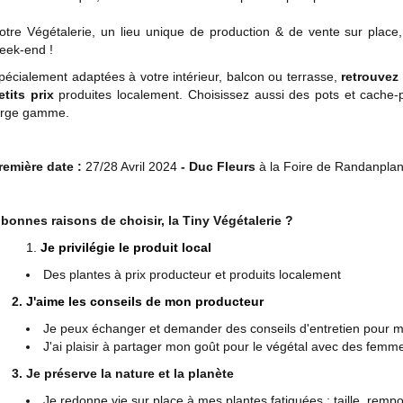
otre Végétalerie, un lieu unique de production & de vente sur place
eek-end !
pécialement adaptées à votre intérieur, balcon ou terrasse,
retrouvez 
etits prix
produites localement. Choisissez aussi des pots et cache-
arge gamme.
remière date :
27/28 Avril 2024
- Duc Fleurs
à la Foire de Randanpla
 bonnes raisons de choisir, la Tiny Végétalerie ?
Je privilégie le produit local
Des plantes à prix producteur et produits localement
2.
J'aime les conseils de mon producteur
Je peux échanger et demander des conseils d'entretien pour m
J'ai plaisir à partager mon goût pour le végétal avec des fe
. Je préserve la nature et la planète
Je redonne vie sur place à mes plantes fatiguées : taille, rempo