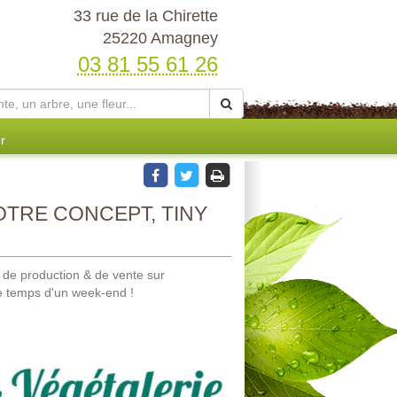
33 rue de la Chirette
25220 Amagney
03 81 55 61 26
r
TRE CONCEPT, TINY
e de production & de vente sur
e temps d'un week-end !