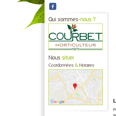
Qui sommes
-nous ?
Nous
situer
Coordonnées
&
Horaires
L
P
s