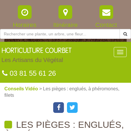
Horaires
Itinéraire
Contact
HORTICULTURE
COURBET
Toggl
navig
Les Artisans du Végétal
03 81 55 61 26
Conseils Vidéo
> Les pièges : englués, à phéromones,
filets
LES PIÈGES : ENGLUÉS,