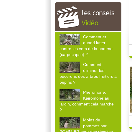
Les conseils
Vidéo
Comment et
quand lutter
contre les vers de la pomme
(carpocapse) ?
Comment
éliminer les
pucerons des arbres fruitiers à
pépins ?
Phéromone,
Kairomone au
jardin, comment cela marche
?
Moins de
pommes par
POMMIER pour des récoltes