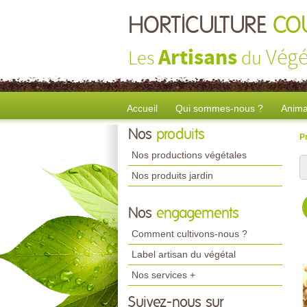
HORTICULTURE
CO
Artisans
Végé
Les
du
Accueil
Qui sommes-nous ?
Anima
Nos
produits
P
Nos productions végétales
Nos produits jardin
Nos
engagements
Comment cultivons-nous ?
Label artisan du végétal
Nos services +
Suivez-nous sur