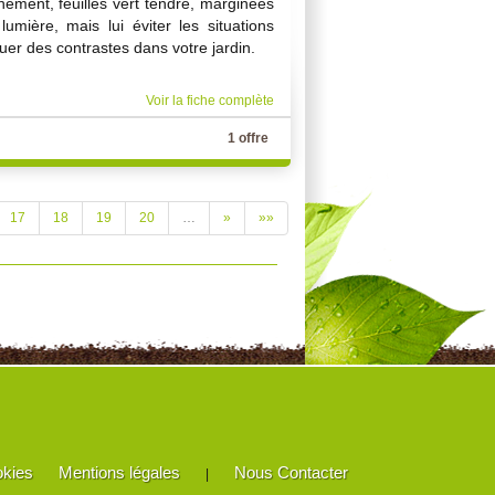
nement, feuilles vert tendre, marginées
umière, mais lui éviter les situations
ctuer des contrastes dans votre jardin.
Voir la fiche complète
1 offre
17
18
19
20
…
»
»»
okies
Mentions légales
Nous Contacter
|