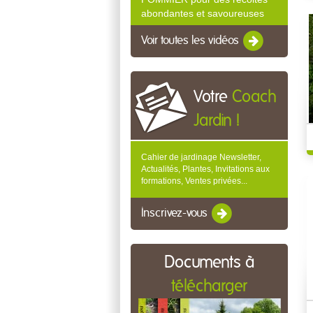
abondantes et savoureuses
Voir toutes les vidéos
Votre
Coach
Jardin !
Cahier de jardinage Newsletter,
Actualités, Plantes, Invitations aux
formations, Ventes privées...
Inscrivez-vous
Documents à
télécharger