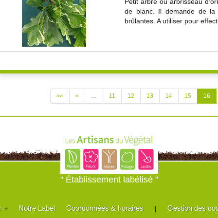
Petit arbre ou arbrisseau d'or
de blanc. Il demande de la l
brûlantes. A utiliser pour effe
««
«
…
11
12
13
14
15
16
" Établissement labélisé "
s +
Notre Label
Coordonnées & horaires
Gestion des co
|