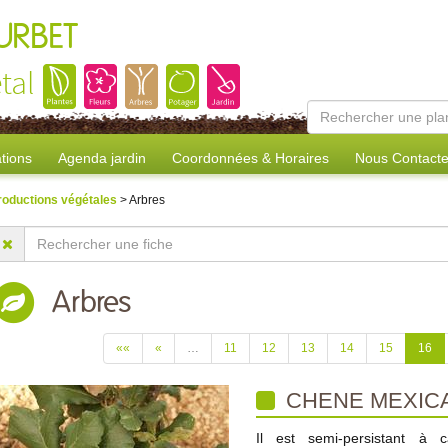
URBET
tal
tions
Agenda jardin
Coordonnées & Horaires
Nous Contacte
roductions végétales
> Arbres
Arbres
««
«
…
11
12
13
14
15
16
CHENE MEXIC
Il est semi-persistant à