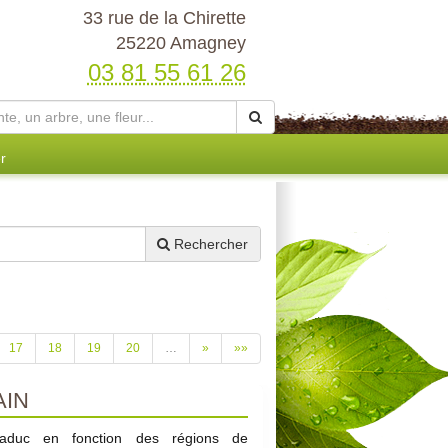
33 rue de la Chirette
25220 Amagney
03 81 55 61 26
r
Rechercher
17
18
19
20
…
»
»»
AIN
 caduc en fonction des régions de