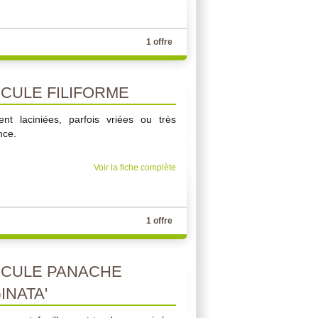
1 offre
ULE FILIFORME
ent laciniées, parfois vriées ou très
nce.
Voir la fiche complète
1 offre
CULE PANACHE
NATA'