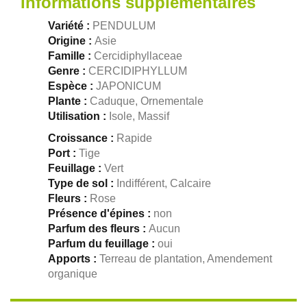
Informations supplémentaires
Variété :
PENDULUM
Origine :
Asie
Famille :
Cercidiphyllaceae
Genre :
CERCIDIPHYLLUM
Espèce :
JAPONICUM
Plante :
Caduque, Ornementale
Utilisation :
Isole, Massif
Croissance :
Rapide
Port :
Tige
Feuillage :
Vert
Type de sol :
Indifférent, Calcaire
Fleurs :
Rose
Présence d'épines :
non
Parfum des fleurs :
Aucun
Parfum du feuillage :
oui
Apports :
Terreau de plantation, Amendement
organique