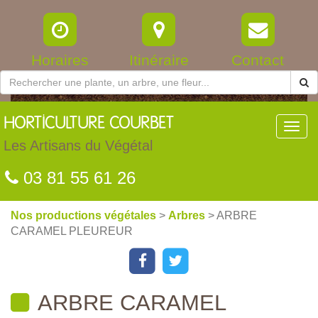
Horaires
Itinéraire
Contact
HORTICULTURE
COURBET
Toggl
navig
Les Artisans du Végétal
03 81 55 61 26
Nos productions végétales
>
Arbres
> ARBRE
CARAMEL PLEUREUR
ARBRE CARAMEL