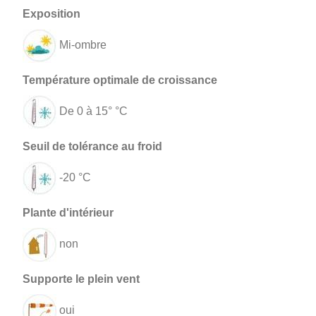
Mi-ombre
De 0 à 15° °C
-20 °C
non
oui