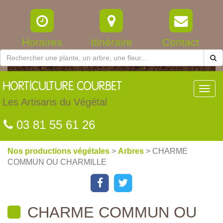
Horaires
Itinéraire
Contact
HORTICULTURE
COURBET
Toggl
navig
Les Artisans du Végétal
03 81 55 61 26
Nos productions végétales
>
Arbres
> CHARME
COMMUN OU CHARMILLE
CHARME COMMUN OU