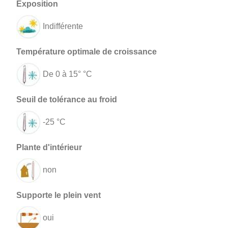
Indifférente
De 0 à 15° °C
-25 °C
non
oui