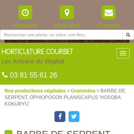
Horaires
Itinéraire
Contact
HORTICULTURE
COURBET
Toggl
navig
Les Artisans du Végétal
03 81 55 61 26
Nos productions végétales
>
Graminées
> BARBE DE
SERPENT, OPHIOPOGON PLANISCAPUS 'HOSOBA
KOKURYU'
BARBE DE SERPENT,