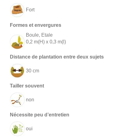
Fort
Boule, Etale
0,2 m(H) x 0,3 m(l)
30 cm
non
oui