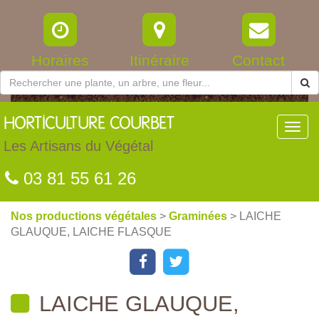
Horaires
Itinéraire
Contact
HORTICULTURE
COURBET
Toggl
navig
Les Artisans du Végétal
03 81 55 61 26
Nos productions végétales
>
Graminées
> LAICHE
GLAUQUE, LAICHE FLASQUE
LAICHE GLAUQUE,