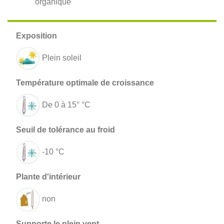
organique
Plein soleil
De 0 à 15° °C
-10 °C
non