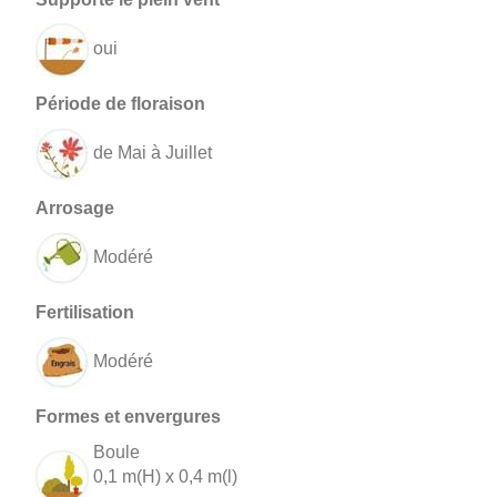
oui
de Mai à Juillet
Modéré
Modéré
Boule
0,1 m(H) x 0,4 m(l)