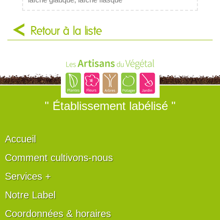
laîche glauque, laîche flasque
Retour à la liste
" Établissement labélisé "
Accueil
Comment cultivons-nous
Services +
Notre Label
Coordonnées & horaires