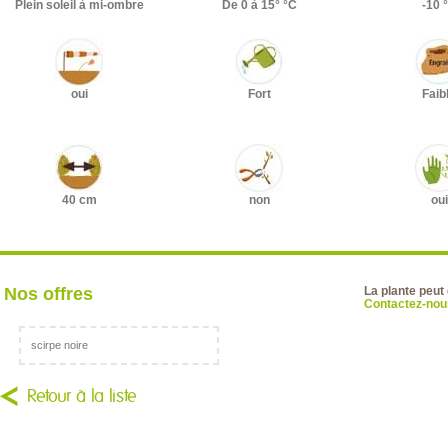
Plein soleil à mi-ombre
De 0 à 15° °C
-10 
oui
Fort
Faib
40 cm
non
oui
Nos offres
La plante peut
Contactez-nous
scirpe noire
Retour à la liste