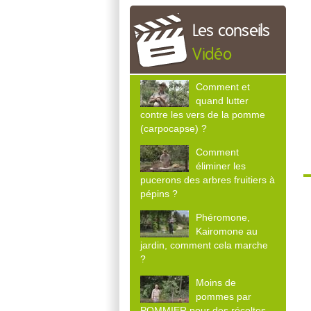
Les conseils
Vidéo
Comment et
quand lutter
contre les vers de la pomme
(carpocapse) ?
Comment
éliminer les
pucerons des arbres fruitiers à
pépins ?
Phéromone,
Kairomone au
jardin, comment cela marche
?
Moins de
pommes par
POMMIER pour des récoltes