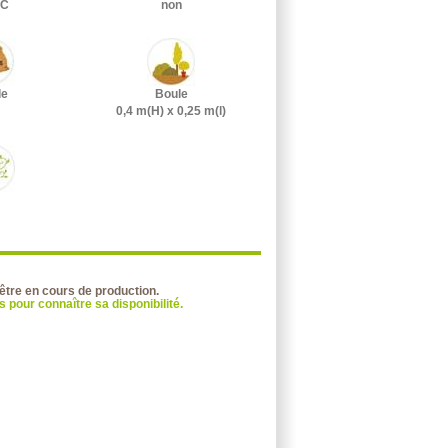
°C
non
le
Boule
0,4 m(H) x 0,25 m(l)
 être en cours de production.
 pour connaître sa disponibilité.