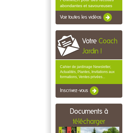
abondantes et savoureuses
Voir toutes les vidéos
Votre
Coach
Jardin !
Cahier de jardinage Newsletter,
Actualités, Plantes, Invitations aux
formations, Ventes privées...
Inscrivez-vous
Documents à
télécharger