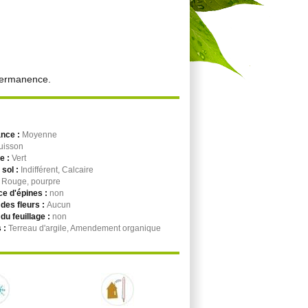
 permanence.
ance :
Moyenne
uisson
ge :
Vert
 sol :
Indifférent, Calcaire
:
Rouge, pourpre
e d'épines :
non
des fleurs :
Aucun
du feuillage :
non
 :
Terreau d'argile, Amendement organique