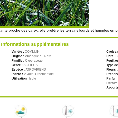
lante proche des carex, elle préfère les terrains lourds et humides en
Informations supplémentaires
Variété :
COMMUN
Croiss
Origine :
Amérique du Nord
Port :
B
Famille :
Cyperaceae
Feuilla
Genre :
SCIRPUS
Type de
Espèce :
ATROVIRENS
Fleurs 
Plante :
Vivace, Ornementale
Présenc
Utilisation :
Isole
Parfum 
Parfum 
Apports