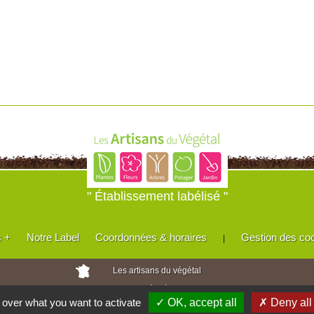
" Établissement labélisé "
s +
Notre Label
Coordonnées & horaires
Gestion des co
|
Les artisans du végétal
Horticulteurs et pépinièristes de France
l over what you want to activate
✓ OK, accept all
✗ Deny all
Réalisé avec
WEB
Enseignes