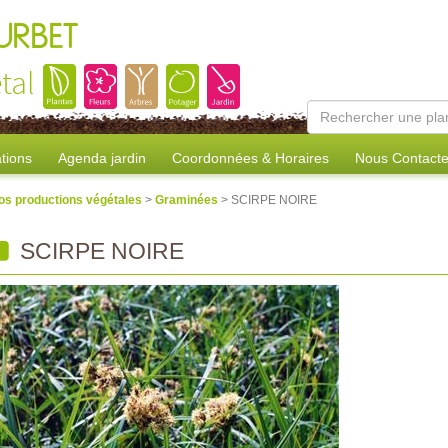
URBET
tal
tions
Agenda jardin
Coordonnées & Horaires
Nous Contacte
os productions végétales
>
Graminées
> SCIRPE NOIRE
SCIRPE NOIRE