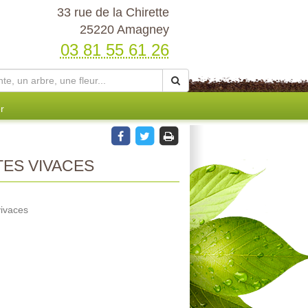
33 rue de la Chirette
25220 Amagney
03 81 55 61 26
r
ES VIVACES
vivaces