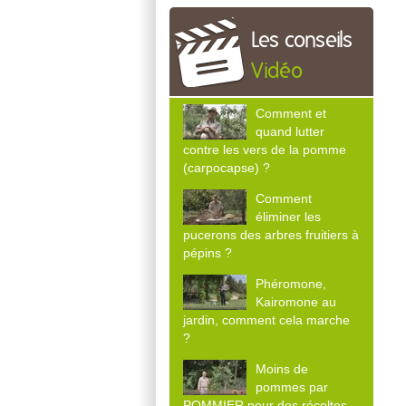
Les conseils
Vidéo
Comment et
quand lutter
contre les vers de la pomme
(carpocapse) ?
Comment
éliminer les
pucerons des arbres fruitiers à
pépins ?
Phéromone,
Kairomone au
jardin, comment cela marche
?
Moins de
pommes par
POMMIER pour des récoltes