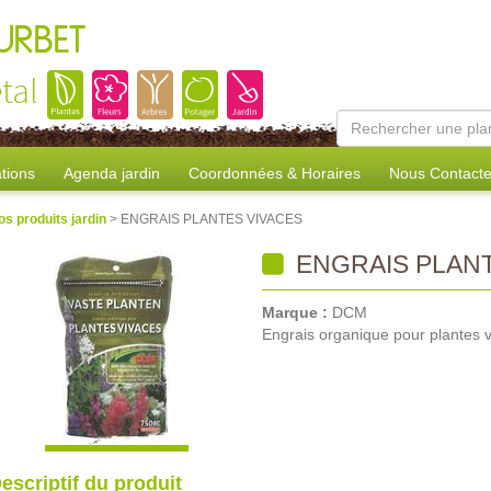
URBET
tal
tions
Agenda jardin
Coordonnées & Horaires
Nous Contacte
os produits jardin
> ENGRAIS PLANTES VIVACES
ENGRAIS PLANT
Marque :
DCM
Engrais organique pour plantes 
escriptif du produit