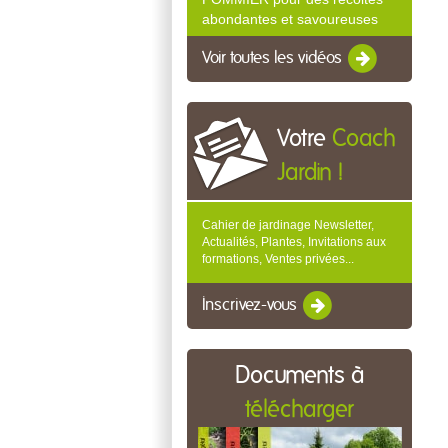
abondantes et savoureuses
Voir toutes les vidéos
Votre
Coach
Jardin !
Cahier de jardinage Newsletter,
Actualités, Plantes, Invitations aux
formations, Ventes privées...
Inscrivez-vous
Documents à
télécharger