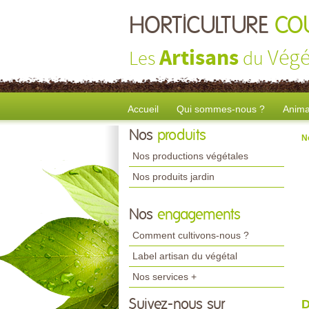
HORTICULTURE
CO
Artisans
Végé
Les
du
Accueil
Qui sommes-nous ?
Anima
Nos
produits
N
Nos productions végétales
Nos produits jardin
Nos
engagements
Comment cultivons-nous ?
Label artisan du végétal
Nos services +
Suivez-nous sur
D