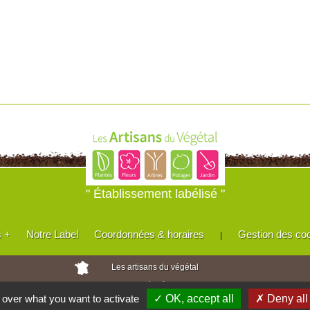
" Établissement labélisé "
s +
Notre Label
Coordonnées & horaires
Gestion des co
|
Les artisans du végétal
Horticulteurs et pépinièristes de France
l over what you want to activate
✓ OK, accept all
✗ Deny all
Réalisé avec
WEB
Enseignes