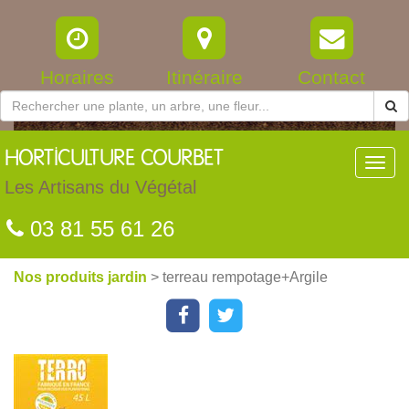
Horaires
Itinéraire
Contact
HORTICULTURE
COURBET
Toggl
navig
Les Artisans du Végétal
03 81 55 61 26
Nos produits jardin
> terreau rempotage+Argile