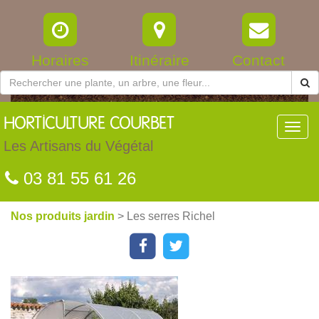
Horaires
Itinéraire
Contact
HORTICULTURE
COURBET
Toggl
navig
Les Artisans du Végétal
03 81 55 61 26
Nos produits jardin
> Les serres Richel